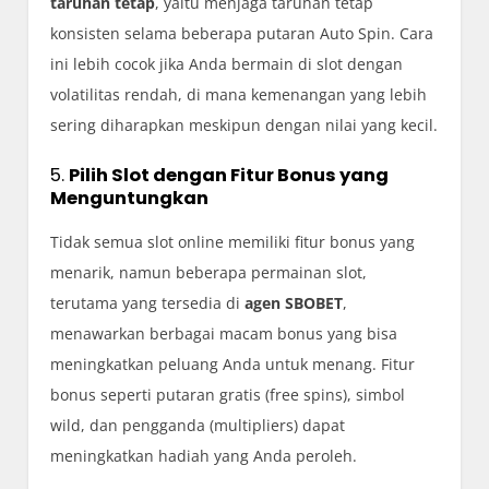
taruhan tetap
, yaitu menjaga taruhan tetap
konsisten selama beberapa putaran Auto Spin. Cara
ini lebih cocok jika Anda bermain di slot dengan
volatilitas rendah, di mana kemenangan yang lebih
sering diharapkan meskipun dengan nilai yang kecil.
5.
Pilih Slot dengan Fitur Bonus yang
Menguntungkan
Tidak semua slot online memiliki fitur bonus yang
menarik, namun beberapa permainan slot,
terutama yang tersedia di
agen SBOBET
,
menawarkan berbagai macam bonus yang bisa
meningkatkan peluang Anda untuk menang. Fitur
bonus seperti putaran gratis (free spins), simbol
wild, dan pengganda (multipliers) dapat
meningkatkan hadiah yang Anda peroleh.