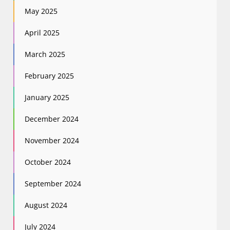
May 2025
April 2025
March 2025
February 2025
January 2025
December 2024
November 2024
October 2024
September 2024
August 2024
July 2024