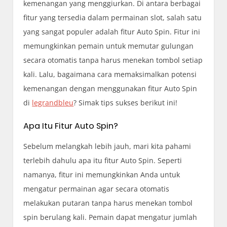
kemenangan yang menggiurkan. Di antara berbagai
fitur yang tersedia dalam permainan slot, salah satu
yang sangat populer adalah fitur Auto Spin. Fitur ini
memungkinkan pemain untuk memutar gulungan
secara otomatis tanpa harus menekan tombol setiap
kali. Lalu, bagaimana cara memaksimalkan potensi
kemenangan dengan menggunakan fitur Auto Spin
di
legrandbleu
? Simak tips sukses berikut ini!
Apa Itu Fitur Auto Spin?
Sebelum melangkah lebih jauh, mari kita pahami
terlebih dahulu apa itu fitur Auto Spin. Seperti
namanya, fitur ini memungkinkan Anda untuk
mengatur permainan agar secara otomatis
melakukan putaran tanpa harus menekan tombol
spin berulang kali. Pemain dapat mengatur jumlah