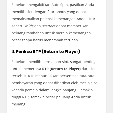
Sebelum mengaktifkan Auto Spin, pastikan Anda
memilih slot dengan fitur bonus yang dapat
memaksimalkan potensi kemenangan Anda. Fitur
seperti
wilds
dan
scatters
dapat memberikan
peluang tambahan untuk meraih kemenangan
besar tanpa harus menambah taruhan.
6.
Periksa RTP (Return to Player)
Sebelum memilih permainan slot, sangat penting
untuk memeriksa
RTP (Return to Player)
dari slot
tersebut. RTP menunjukkan persentase rata-rata
pembayaran yang dapat diberikan oleh mesin slot
kepada pemain dalam jangka panjang. Semakin
tinggi RTP, semakin besar peluang Anda untuk
menang.