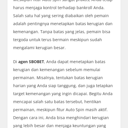
harus menjaga kontrol terhadap bankroll Anda.
Salah satu hal yang sering diabaikan oleh pemain
adalah pentingnya menetapkan batas kerugian dan
kemenangan. Tanpa batas yang jelas, pemain bisa
tergoda untuk terus bermain meskipun sudah
mengalami kerugian besar.
Di
agen SBOBET
, Anda dapat menetapkan batas
kerugian dan kemenangan sebelum memulai
permainan. Misalnya, tentukan batas kerugian
harian yang Anda siap tanggung, dan juga tetapkan
target kemenangan yang ingin dicapai. Begitu Anda
mencapai salah satu batas tersebut, hentikan
permainan, meskipun fitur Auto Spin masih aktif.
Dengan cara ini, Anda bisa menghindari kerugian
yang lebih besar dan menjaga keuntungan yang