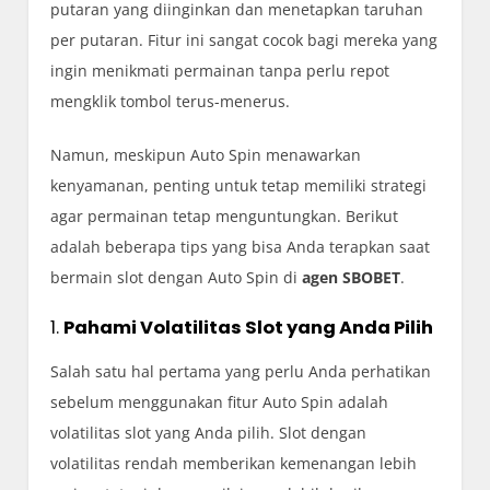
putaran yang diinginkan dan menetapkan taruhan
per putaran. Fitur ini sangat cocok bagi mereka yang
ingin menikmati permainan tanpa perlu repot
mengklik tombol terus-menerus.
Namun, meskipun Auto Spin menawarkan
kenyamanan, penting untuk tetap memiliki strategi
agar permainan tetap menguntungkan. Berikut
adalah beberapa tips yang bisa Anda terapkan saat
bermain slot dengan Auto Spin di
agen SBOBET
.
1.
Pahami Volatilitas Slot yang Anda Pilih
Salah satu hal pertama yang perlu Anda perhatikan
sebelum menggunakan fitur Auto Spin adalah
volatilitas slot yang Anda pilih. Slot dengan
volatilitas rendah memberikan kemenangan lebih