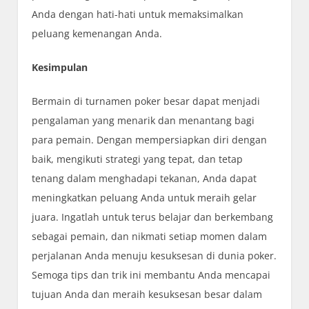
Anda dengan hati-hati untuk memaksimalkan
peluang kemenangan Anda.
Kesimpulan
Bermain di turnamen poker besar dapat menjadi
pengalaman yang menarik dan menantang bagi
para pemain. Dengan mempersiapkan diri dengan
baik, mengikuti strategi yang tepat, dan tetap
tenang dalam menghadapi tekanan, Anda dapat
meningkatkan peluang Anda untuk meraih gelar
juara. Ingatlah untuk terus belajar dan berkembang
sebagai pemain, dan nikmati setiap momen dalam
perjalanan Anda menuju kesuksesan di dunia poker.
Semoga tips dan trik ini membantu Anda mencapai
tujuan Anda dan meraih kesuksesan besar dalam