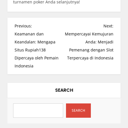
turnamen poker Anda selanjutnya!
P
Previous:
Next:
o
Keamanan dan
Mempercayai Kemujuran
s
Keandalan: Mengapa
Anda: Menjadi
t
Situs Rupiah138
Pemenang dengan Slot
n
Dipercaya oleh Pemain
Terpercaya di Indonesia
a
Indonesia
v
i
g
SEARCH
a
t
i
SEARCH
o
n