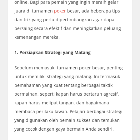
online. Bagi para pemain yang ingin meraih gelar
juara di turnamen
poker
besar, ada beberapa tips
dan trik yang perlu dipertimbangkan agar dapat
bersaing secara efektif dan meningkatkan peluang
kemenangan mereka.
1. Persiapkan Strategi yang Matang
Sebelum memasuki turnamen poker besar, penting
untuk memiliki strategi yang matang. Ini termasuk
pemahaman yang kuat tentang berbagai taktik
permainan, seperti kapan harus bertaruh agresif,
kapan harus melipat tangan, dan bagaimana
membaca perilaku lawan. Pelajari berbagai strategi
yang digunakan oleh pemain sukses dan temukan
yang cocok dengan gaya bermain Anda sendiri.