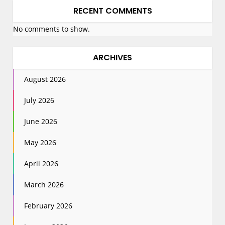
RECENT COMMENTS
No comments to show.
ARCHIVES
August 2026
July 2026
June 2026
May 2026
April 2026
March 2026
February 2026