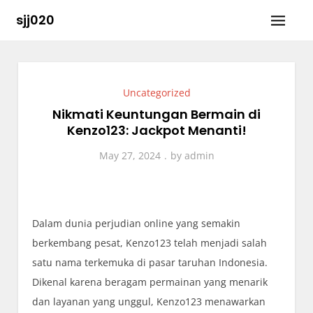
Skip
sjj020
to
content
Uncategorized
Nikmati Keuntungan Bermain di
Kenzo123: Jackpot Menanti!
May 27, 2024
by
admin
Dalam dunia perjudian online yang semakin
berkembang pesat, Kenzo123 telah menjadi salah
satu nama terkemuka di pasar taruhan Indonesia.
Dikenal karena beragam permainan yang menarik
dan layanan yang unggul, Kenzo123 menawarkan