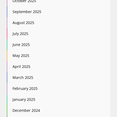
October 2025
September 2025
August 2025
July 2025
June 2025
May 2025
April 2025
March 2025
February 2025
January 2025
December 2024