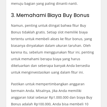
menuju bagian yang paling dinanti-nanti.
3. Memahami Biaya Buy Bonus
Namun, penting untuk diingat bahwa fitur Buy
Bonus tidaklah gratis. Setiap slot memiliki biaya
tertentu untuk membeli akses ke fitur bonus, yang
biasanya dinyatakan dalam ukuran taruhan. Oleh
karena itu, sebelum menggunakan fitur ini, penting
untuk memahami berapa biaya yang harus
dikeluarkan dan seberapa banyak Anda bersedia
untuk menginvestasikan uang dalam fitur ini.
Pastikan untuk mempertimbangkan anggaran
bermain Anda. Misalnya, jika Anda memiliki
anggaran total sebesar Rp1.000.000 dan biaya Buy
Bonus adalah Rp100.000, Anda bisa membeli 10