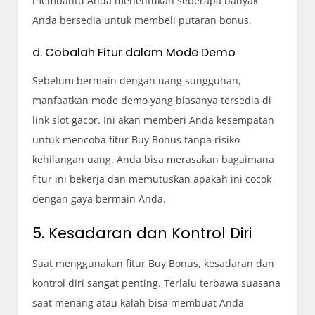
membantu Anda menentukan seberapa banyak
Anda bersedia untuk membeli putaran bonus.
d. Cobalah Fitur dalam Mode Demo
Sebelum bermain dengan uang sungguhan,
manfaatkan mode demo yang biasanya tersedia di
link slot gacor. Ini akan memberi Anda kesempatan
untuk mencoba fitur Buy Bonus tanpa risiko
kehilangan uang. Anda bisa merasakan bagaimana
fitur ini bekerja dan memutuskan apakah ini cocok
dengan gaya bermain Anda.
5. Kesadaran dan Kontrol Diri
Saat menggunakan fitur Buy Bonus, kesadaran dan
kontrol diri sangat penting. Terlalu terbawa suasana
saat menang atau kalah bisa membuat Anda