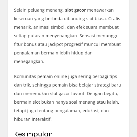
Selain peluang menang,
slot gacor
menawarkan
keseruan yang berbeda dibanding slot biasa. Grafis
menarik, animasi simbol, dan efek suara membuat
setiap putaran menyenangkan. Sensasi menunggu
fitur bonus atau jackpot progresif muncul membuat
pengalaman bermain lebih hidup dan
menegangkan.
Komunitas pemain online juga sering berbagi tips
dan trik, sehingga pemain bisa belajar strategi baru
dan menemukan slot gacor favorit. Dengan begitu,
bermain slot bukan hanya soal menang atau kalah,
tetapi juga tentang pengalaman, edukasi, dan
hiburan interaktif.
Kesimpulan