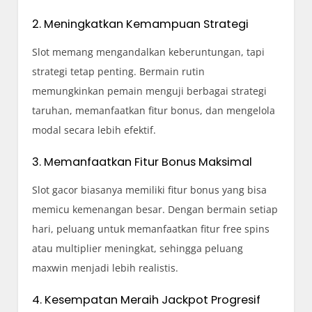
2. Meningkatkan Kemampuan Strategi
Slot memang mengandalkan keberuntungan, tapi
strategi tetap penting. Bermain rutin
memungkinkan pemain menguji berbagai strategi
taruhan, memanfaatkan fitur bonus, dan mengelola
modal secara lebih efektif.
3. Memanfaatkan Fitur Bonus Maksimal
Slot gacor biasanya memiliki fitur bonus yang bisa
memicu kemenangan besar. Dengan bermain setiap
hari, peluang untuk memanfaatkan fitur free spins
atau multiplier meningkat, sehingga peluang
maxwin menjadi lebih realistis.
4. Kesempatan Meraih Jackpot Progresif