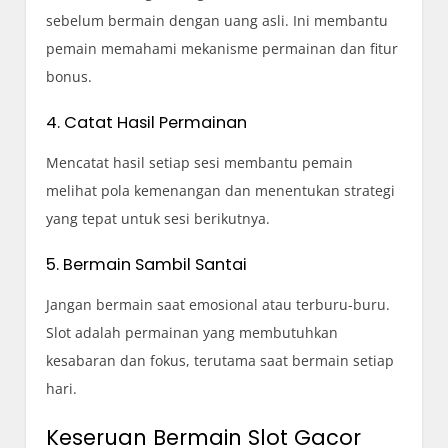
sebelum bermain dengan uang asli. Ini membantu
pemain memahami mekanisme permainan dan fitur
bonus.
4. Catat Hasil Permainan
Mencatat hasil setiap sesi membantu pemain
melihat pola kemenangan dan menentukan strategi
yang tepat untuk sesi berikutnya.
5. Bermain Sambil Santai
Jangan bermain saat emosional atau terburu-buru.
Slot adalah permainan yang membutuhkan
kesabaran dan fokus, terutama saat bermain setiap
hari.
Keseruan Bermain Slot Gacor