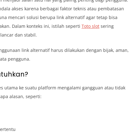
dala akses karena berbagai faktor teknis atau pembatasan
a mencari solusi berupa link alternatif agar tetap bisa
n. Dalam konteks ini, istilah seperti
Toto slot
sering
lancar dan stabil.
unaan link alternatif harus dilakukan dengan bijak, aman,
ata pengguna.
utuhkan?
kses utama ke suatu platform mengalami gangguan atau tidak
rapa alasan, seperti:
tertentu