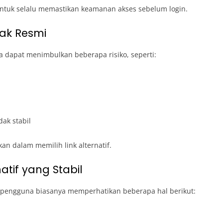
untuk selalu memastikan keamanan akses sebelum login.
dak Resmi
a dapat menimbulkan beberapa risiko, seperti:
ak stabil
kan dalam memilih link alternatif.
tif yang Stabil
 pengguna biasanya memperhatikan beberapa hal berikut: