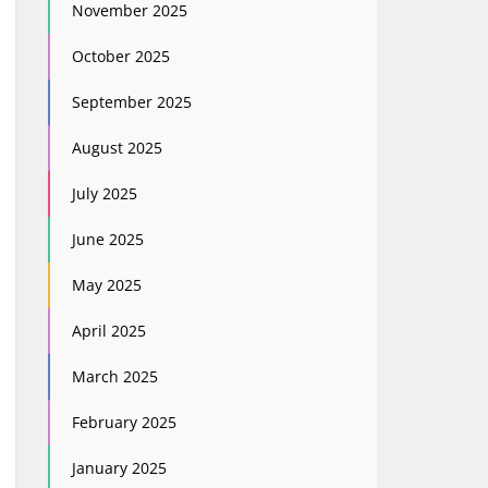
November 2025
October 2025
September 2025
August 2025
July 2025
June 2025
May 2025
April 2025
March 2025
February 2025
January 2025