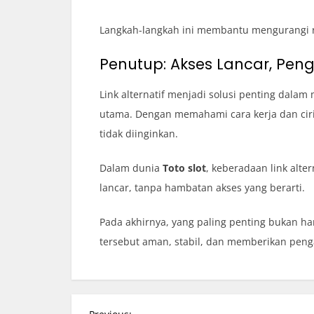
Langkah-langkah ini membantu mengurangi ris
Penutup: Akses Lancar, Pe
Link alternatif menjadi solusi penting dalam 
utama. Dengan memahami cara kerja dan ciri-
tidak diinginkan.
Dalam dunia
Toto slot
, keberadaan link al
lancar, tanpa hambatan akses yang berarti.
Pada akhirnya, yang paling penting bukan h
tersebut aman, stabil, dan memberikan pen
P