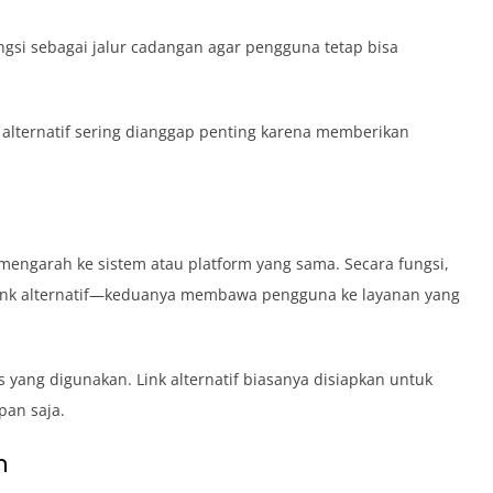
rfungsi sebagai jalur cadangan agar pengguna tetap bisa
nk alternatif sering dianggap penting karena memberikan
g mengarah ke sistem atau platform yang sama. Secara fungsi,
 link alternatif—keduanya membawa pengguna ke layanan yang
 yang digunakan. Link alternatif biasanya disiapkan untuk
pan saja.
n