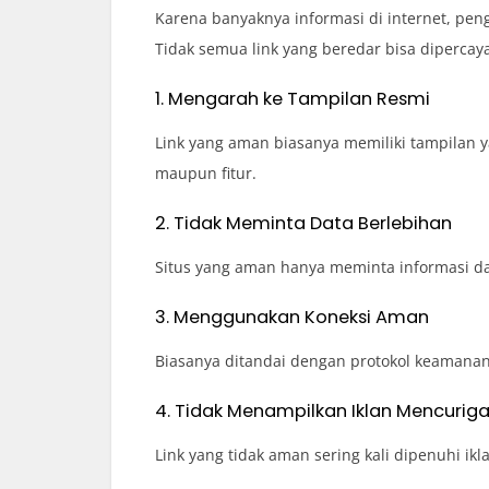
Karena banyaknya informasi di internet, peng
Tidak semua link yang beredar bisa dipercaya
1. Mengarah ke Tampilan Resmi
Link yang aman biasanya memiliki tampilan y
maupun fitur.
2. Tidak Meminta Data Berlebihan
Situs yang aman hanya meminta informasi da
3. Menggunakan Koneksi Aman
Biasanya ditandai dengan protokol keamana
4. Tidak Menampilkan Iklan Mencurig
Link yang tidak aman sering kali dipenuhi i