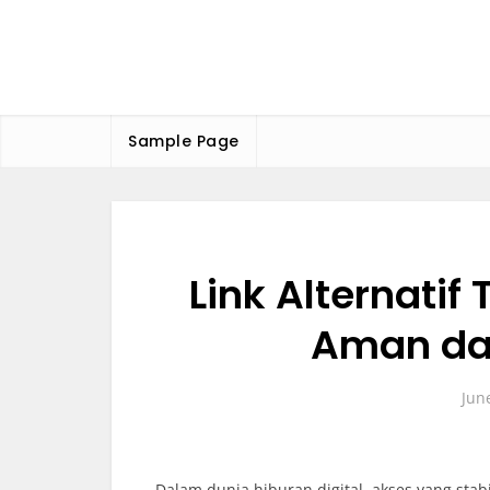
Skip
to
content
Sample Page
Link Alternatif
Aman dan
Jun
Dalam dunia hiburan digital, akses yang stab