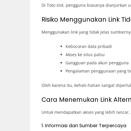
Di Toto slot, pengguna biasanya dianjurkan 
Risiko Menggunakan Link Ti
Menggunakan link yang tidak jelas sumberny
Kebocoran data pribadi
Akses ke situs palsu
Gangguan pada akun pengguna
Pengalaman penggunaan yang tid
Oleh karena itu, kehati-hatian sangat diperlu
Cara Menemukan Link Alterna
Untuk mendapatkan akses yang lebih lancar,
1. Informasi dari Sumber Terpercaya