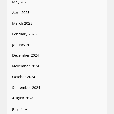
May 2025
April 2025
March 2025
February 2025
January 2025
December 2024
November 2024
October 2024
September 2024
August 2024
July 2024