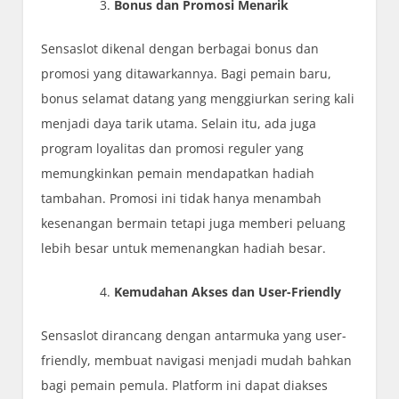
Bonus dan Promosi Menarik
Sensaslot dikenal dengan berbagai bonus dan
promosi yang ditawarkannya. Bagi pemain baru,
bonus selamat datang yang menggiurkan sering kali
menjadi daya tarik utama. Selain itu, ada juga
program loyalitas dan promosi reguler yang
memungkinkan pemain mendapatkan hadiah
tambahan. Promosi ini tidak hanya menambah
kesenangan bermain tetapi juga memberi peluang
lebih besar untuk memenangkan hadiah besar.
Kemudahan Akses dan User-Friendly
Sensaslot dirancang dengan antarmuka yang user-
friendly, membuat navigasi menjadi mudah bahkan
bagi pemain pemula. Platform ini dapat diakses