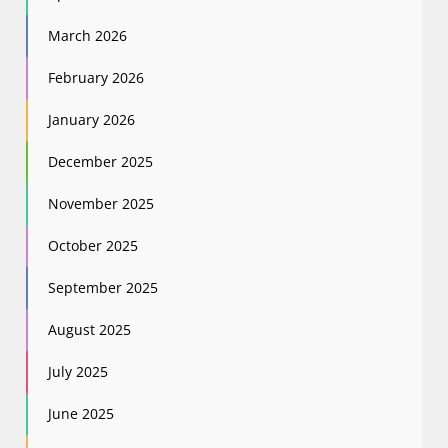
March 2026
February 2026
January 2026
December 2025
November 2025
October 2025
September 2025
August 2025
July 2025
June 2025