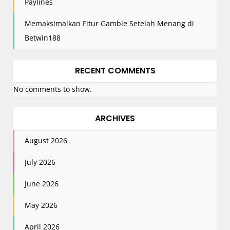
Paylines
Memaksimalkan Fitur Gamble Setelah Menang di
Betwin188
RECENT COMMENTS
No comments to show.
ARCHIVES
August 2026
July 2026
June 2026
May 2026
April 2026