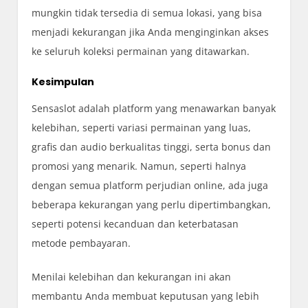
mungkin tidak tersedia di semua lokasi, yang bisa
menjadi kekurangan jika Anda menginginkan akses
ke seluruh koleksi permainan yang ditawarkan.
Kesimpulan
Sensaslot adalah platform yang menawarkan banyak
kelebihan, seperti variasi permainan yang luas,
grafis dan audio berkualitas tinggi, serta bonus dan
promosi yang menarik. Namun, seperti halnya
dengan semua platform perjudian online, ada juga
beberapa kekurangan yang perlu dipertimbangkan,
seperti potensi kecanduan dan keterbatasan
metode pembayaran.
Menilai kelebihan dan kekurangan ini akan
membantu Anda membuat keputusan yang lebih