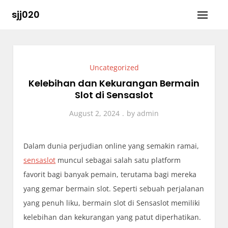
Skip
sjj020
to
content
Uncategorized
Kelebihan dan Kekurangan Bermain
Slot di Sensaslot
August 2, 2024
by
admin
Dalam dunia perjudian online yang semakin ramai,
sensaslot
muncul sebagai salah satu platform
favorit bagi banyak pemain, terutama bagi mereka
yang gemar bermain slot. Seperti sebuah perjalanan
yang penuh liku, bermain slot di Sensaslot memiliki
kelebihan dan kekurangan yang patut diperhatikan.