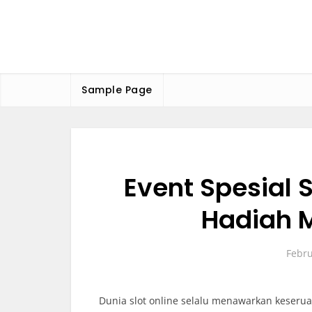
Skip
to
content
Sample Page
Event Spesial S
Hadiah M
Febru
Dunia slot online selalu menawarkan keserua