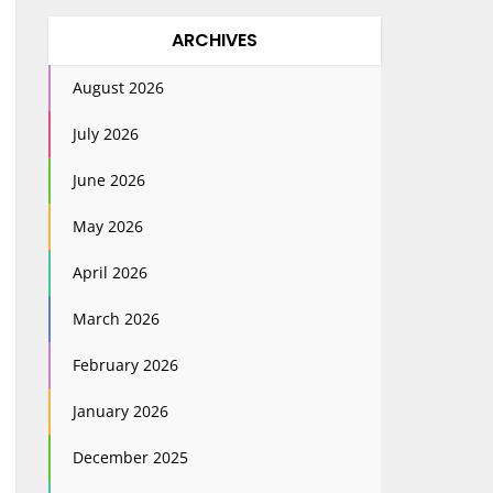
ARCHIVES
August 2026
July 2026
June 2026
May 2026
April 2026
March 2026
February 2026
January 2026
December 2025