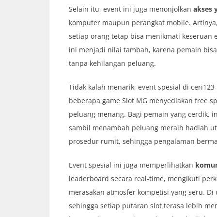
Selain itu, event ini juga menonjolkan
akses 
komputer maupun perangkat mobile. Artinya,
setiap orang tetap bisa menikmati keseruan e
ini menjadi nilai tambah, karena pemain bi
tanpa kehilangan peluang.
Tidak kalah menarik, event spesial di ceri1
beberapa game Slot MG menyediakan free spi
peluang menang. Bagi pemain yang cerdik, i
sambil menambah peluang meraih hadiah uta
prosedur rumit, sehingga pengalaman berm
Event spesial ini juga memperlihatkan
komun
leaderboard secara real-time, mengikuti pe
merasakan atmosfer kompetisi yang seru. Di 
sehingga setiap putaran slot terasa lebih 