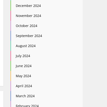
December 2024
November 2024
October 2024
September 2024
August 2024
July 2024
June 2024
May 2024
April 2024
March 2024
February 2024