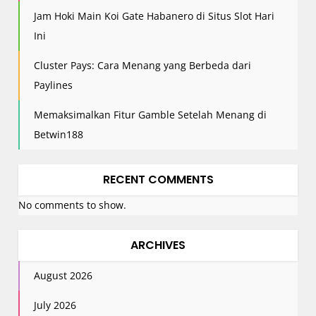
Jam Hoki Main Koi Gate Habanero di Situs Slot Hari
Ini
Cluster Pays: Cara Menang yang Berbeda dari
Paylines
Memaksimalkan Fitur Gamble Setelah Menang di
Betwin188
RECENT COMMENTS
No comments to show.
ARCHIVES
August 2026
July 2026