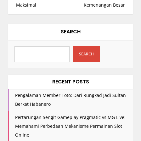
n
Maksimal
Kemenangan Besar
a
v
i
SEARCH
g
a
t
SEARCH
i
o
n
RECENT POSTS
Pengalaman Member Toto: Dari Rungkad Jadi Sultan
Berkat Habanero
Pertarungan Sengit Gameplay Pragmatic vs MG Live:
Memahami Perbedaan Mekanisme Permainan Slot
Online