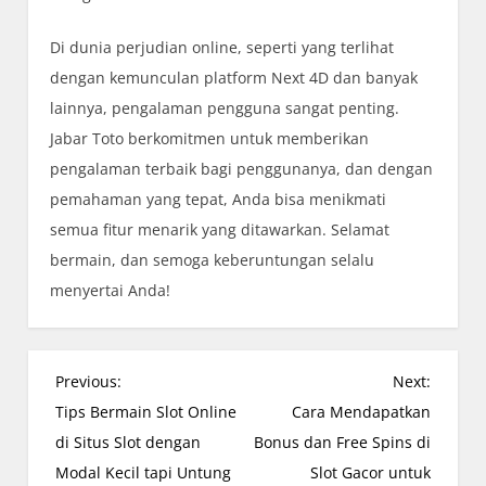
Di dunia perjudian online, seperti yang terlihat
dengan kemunculan platform Next 4D dan banyak
lainnya, pengalaman pengguna sangat penting.
Jabar Toto berkomitmen untuk memberikan
pengalaman terbaik bagi penggunanya, dan dengan
pemahaman yang tepat, Anda bisa menikmati
semua fitur menarik yang ditawarkan. Selamat
bermain, dan semoga keberuntungan selalu
menyertai Anda!
P
Previous:
Next:
o
Tips Bermain Slot Online
Cara Mendapatkan
s
di Situs Slot dengan
Bonus dan Free Spins di
t
Modal Kecil tapi Untung
Slot Gacor untuk