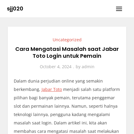
Skip
sjj020
to
content
Uncategorized
Cara Mengatasi Masalah saat Jabar
Toto Login untuk Pemain
October 4, 2024
by
admin
Dalam dunia perjudian online yang semakin
berkembang,
Jabar Toto
menjadi salah satu platform
pilihan bagi banyak pemain, terutama penggemar
slot dan permainan lainnya. Namun, seperti halnya
teknologi lainnya, pengguna kadang mengalami
masalah saat login. Dalam artikel ini, kita akan
membahas cara mengatasi masalah saat melakukan