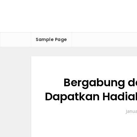
Skip
to
content
Sample Page
Bergabung d
Dapatkan Hadiah
Janua