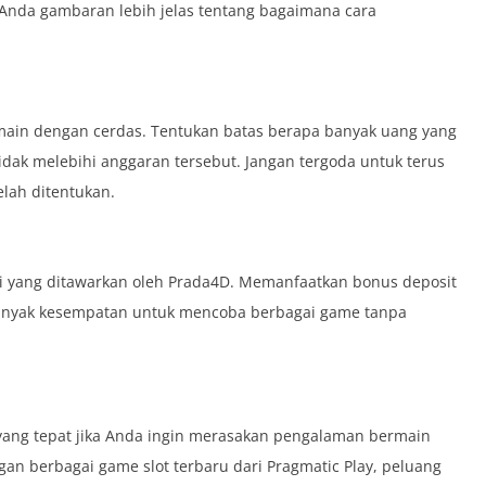
i Anda gambaran lebih jelas tentang bagaimana cara
main dengan cerdas. Tentukan batas berapa banyak uang yang
idak melebihi anggaran tersebut. Jangan tergoda untuk terus
lah ditentukan.
i yang ditawarkan oleh Prada4D. Memanfaatkan bonus deposit
banyak kesempatan untuk mencoba berbagai game tanpa
ang tepat jika Anda ingin merasakan pengalaman bermain
gan berbagai game slot terbaru dari Pragmatic Play, peluang