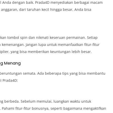
ll Anda dengan baik. Prada4D menyediakan berbagai macam
anggaran, dari taruhan kecil hingga besar, Anda bisa
ekan tombol spin dan nikmati keseruan permainan. Setiap
 kemenangan. Jangan lupa untuk memanfaatkan fitur-fitur
tiplier, yang bisa memberikan keuntungan lebih besar.
ang Menang
keberuntungan semata. Ada beberapa tips yang bisa membantu
i Prada4D:
yang berbeda. Sebelum memulai, luangkan waktu untuk
. Pahami fitur-fitur bonusnya, seperti bagaimana mengaktifkan