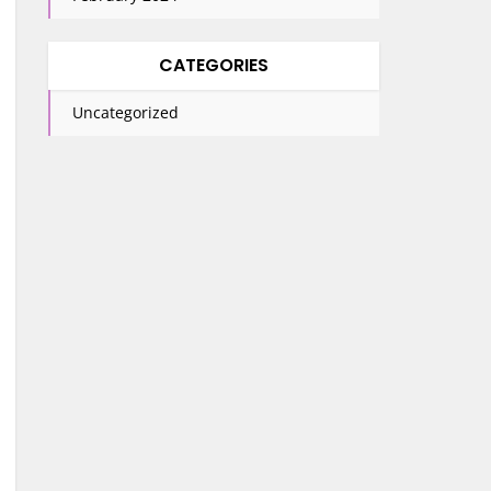
CATEGORIES
Uncategorized