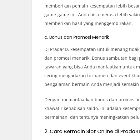
memberikan pemain kesempatan lebih besar
game-game ini, Anda bisa merasa lebih yakin
memberikan hasil yang menggembirakan.
c. Bonus dan Promosi Menarik
Di Prada4D, kesempatan untuk menang tidak 
dan promosi menarik. Bonus sambutan bagi p
tawaran yang bisa Anda manfaatkan untuk m
sering mengadakan turnamen dan event khu
pengalaman bermain Anda menjadi semakin 
Dengan memanfaatkan bonus dan promosi in
khawatir kehabisan saldo. Ini adalah kesem
permainan, dan tentunya meningkatkan pelu
2. Cara Bermain Slot Online di Prada4