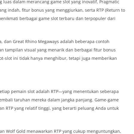
g luas dalam merancang game slot yang inovatif, Pragmatic
g indah, fitur bonus yang menggiurkan, serta RTP (Return to
menikmati berbagai game slot terbaru dan terpopuler dari
a, dan Great Rhino Megaways adalah beberapa contoh
n tampilan visual yang menarik dan berbagai fitur bonus
slot-slot ini tidak hanya menghibur, tetapi juga memberikan
h setiap pemain slot adalah RTP—yang menentukan seberapa
embali taruhan mereka dalam jangka panjang. Game-game
an RTP yang relatif tinggi, yang berarti peluang Anda untuk
a dan Wolf Gold menawarkan RTP yang cukup menguntungkan,