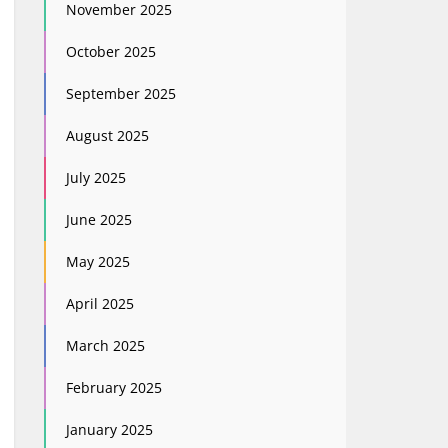
November 2025
October 2025
September 2025
August 2025
July 2025
June 2025
May 2025
April 2025
March 2025
February 2025
January 2025